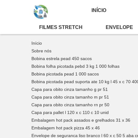
INÍCIO
FILMES STRETCH
ENVELOPE
Home ❱
Mapa do site
Início
Sobre nós
Bobina estrela pead 450 sacos
Bobina folha picotada pebd 3 kg 1 000 folhas
Bobina picotada pead 1 000 sacos
Bobina picotada pead suporta ate 10 kg l 45 x c 70 40
Capa para obito cinza tamanho g pr 51
Capa para obito cinza tamanho m pr 51
Capa para obito cinza tamanho rn pr 50
Capa para pallet l 120 x c 110 c 10 unid
Embalagem hot pack assados e grelhados 31 x 36
Embalagem hot pack pizza 45 x 46
Envelope de seguranca liso branco l 60 x c 50 5 aba 