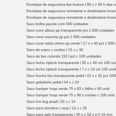
Envelope de seguranca liso branco l 80 x c 58 5 aba 
Envelope de seguranca remetente e destinatario branc
Envelope de seguranca remetente e destinatario branc
Saco bolha pacote com 500 unidades
Saco cone alface pp transparente pct 1 000 unidades
Saco cone macaria pp pct 1 000 unidades
Saco cone salsa cheiro pp verde l 17 x c 40 pct 1 000
Saco de enjoo c cordao l 15 x c 30
Saco de lixo colorido 110 l pct c 100 unidades
Saco fecho ziplock transparente l 30 x c 40 cm 100 un
Saco fecho ziplock transparente l 7 x c 10 cm 100 uni
Saco fronha liso transparente pebd l 22 x c 32 pct 10
Saco geladinho pebd l 04 x c 24
Saco hamper hosp verde 75 x 83 c fitilho c 50 unid
Saco hamper hosp verde 75 x 90 s cordao c 100 unid
Saco hot dog pead l 25 x c 14
Saco para amostra c tarja l 12 x c 25
Saco para gelo transparente l 30 x c 50 x e 0 16 mm