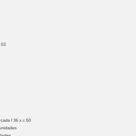
 53
cada l 36 x c 50
 unidades
idades