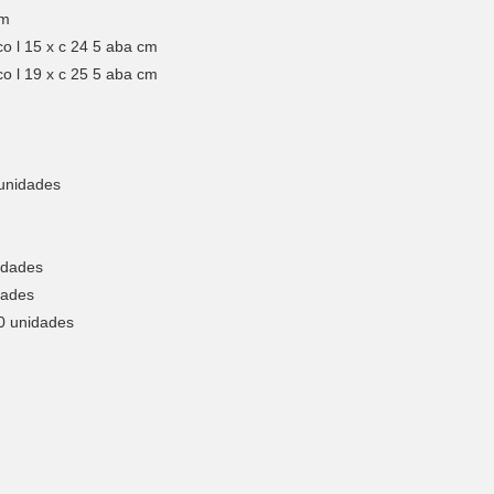
cm
o l 15 x c 24 5 aba cm
o l 19 x c 25 5 aba cm
 unidades
idades
dades
00 unidades