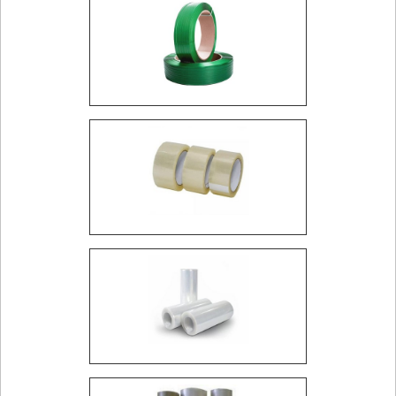
eficientes e seguras, reduzindo o tempo e o esforço
necessários para o manuseio das mercadorias.
APLICAÇÕES INDUSTRIAIS DO
FILME STRETCH
O uso do filme stretch em aplicações industriais é
vasto e diversificado. Ele é amplamente utilizado em
setores como alimentos, bebidas, farmacêutico e
automotivo, onde a proteção das cargas é uma
prioridade.
Indústrias de diferentes segmentos utilizam o filme
stretch para embalar produtos de forma eficiente,
garantindo que cheguem ao destino final em perfeitas
condições. A versatilidade deste produto permite que
ele seja adaptado para atender às necessidades
específicas de cada setor, proporcionando soluções