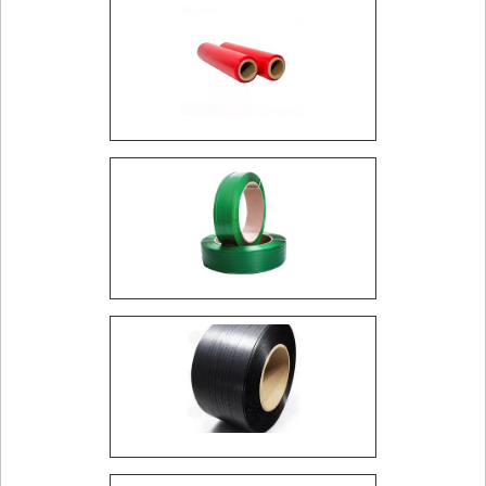
SOLUÇÕES INOVADORAS COM
FILME STRETCH
FILME STRETCH E A PROTEÇÃO DE
CARGAS
O filme stretch desempenha um papel crucial na
proteção de cargas durante o armazenamento e o
transporte. Sua capacidade de aderência e
resistência permite embalar mercadorias de forma
segura, minimizando o risco de danos e avarias.
Além de proteger fisicamente as cargas, o filme
stretch também contribui para a organização e a
estabilidade dos produtos paletizados. Essa
característica é essencial para operações logísticas