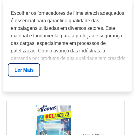
Escolher os fornecedores de filme stretch adequados
é essencial para garantir a qualidade das
embalagens utilizadas em diversos setores. Este
material é fundamental para a proteção e segurança
das cargas, especialmente em processos de
paletização. Com o avanço das indústrias, a
demanda por produtos de alta qualidade tem crescido
significativamente, sendo crucial selecionar
Ler Mais
fornecedores que atendam às necessidades
específicas do mercado.
FORNECEDORES DE FILME
STRETCH: DESCUBRA AS
MELHORES OPÇÕES
IMPORTÂNCIA DE ESCOLHER UM
FORNECEDOR CONFIÁVEL
DESCARVAC
/