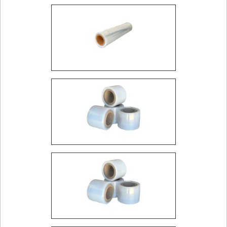
demanda crescente com produtos de alta qualidade.
PRINCIPAIS FORNECEDORES EM
GUARULHOS
Em Guarulhos, os principais fornecedores de filme
stretch são reconhecidos pela qualidade dos
produtos e pela capacidade de atender grandes
volumes com agilidade. A Loja de Embalagem é um
exemplo de fornecedor que se destaca na região,
oferecendo uma ampla variedade de soluções em
filme stretch para diferentes aplicações.
Esses fornecedores investem em tecnologia e
inovação para garantir que seus produtos atendam às
exigências do mercado, oferecendo soluções que
contribuem para a eficiência e a segurança das
operações logísticas das indústrias locais.