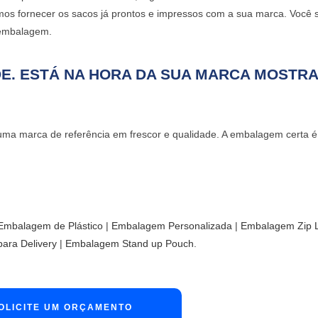
mos fornecer os
sacos já prontos
e impressos com a sua marca. Você 
 embalagem.
E. ESTÁ NA HORA DA SUA MARCA MOSTR
 uma marca de referência em frescor e qualidade. A embalagem certa é
Embalagem de Plástico
​ |
Embalagem Personalizada​
|
Embalagem Zip 
ara Delivery
​ |
Embalagem Stand up Pouch
.
OLICITE UM ORÇAMENTO