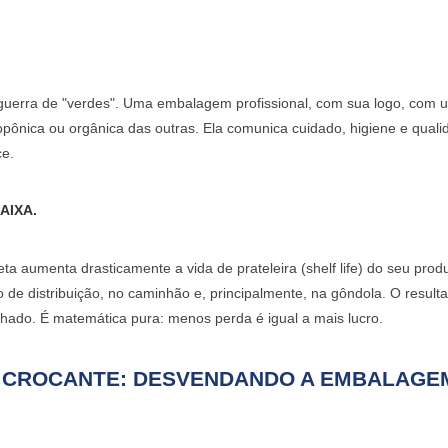
 guerra de "verdes". Uma embalagem profissional, com sua logo, com 
ropônica ou orgânica das outras. Ela comunica cuidado, higiene e qual
ce.
AIXA.
reta aumenta drasticamente a
vida de prateleira
(
shelf life
) do seu produ
ro de distribuição, no caminhão e, principalmente, na gôndola. O result
ado. É matemática pura: menos perda é igual a mais lucro.
HA CROCANTE: DESVENDANDO A EMBALAGE