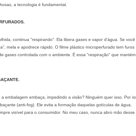
lhosas, a tecnologia é fundamental.
ERFURADOS.
lhida, continua "respirando". Ela libera gases e vapor d'água. Se você
ca", mela e apodrece rápido. O
filme plástico microperfurado
tem furos
 de gases controlada com o ambiente. É essa "respiração" que mantém 
BAÇANTE.
e a embalagem embaça, impedindo a visão? Ninguém quer isso. Por is
baçante (anti-fog)
. Ele evita a formação daquelas gotículas de água,
 sempre visível para o consumidor. No meu caso, nunca abro mão desse