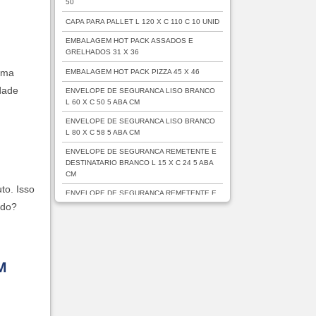
50
CAPA PARA PALLET L 120 X C 110 C 10 UNID
EMBALAGEM HOT PACK ASSADOS E
GRELHADOS 31 X 36
uma
EMBALAGEM HOT PACK PIZZA 45 X 46
idade
ENVELOPE DE SEGURANCA LISO BRANCO
L 60 X C 50 5 ABA CM
ENVELOPE DE SEGURANCA LISO BRANCO
L 80 X C 58 5 ABA CM
ENVELOPE DE SEGURANCA REMETENTE E
DESTINATARIO BRANCO L 15 X C 24 5 ABA
CM
to. Isso
ENVELOPE DE SEGURANCA REMETENTE E
DESTINATARIO BRANCO L 19 X C 25 5 ABA
ado?
CM
SACO BOLHA PACOTE COM 500 UNIDADES
SACO CONE ALFACE PP TRANSPARENTE
M
PCT 1 000 UNIDADES
SACO CONE MACARIA PP PCT 1 000
UNIDADES
SACO CONE SALSA CHEIRO PP VERDE L 17