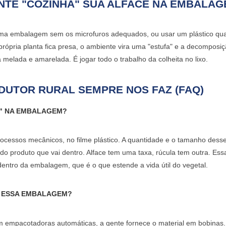
NTE "COZINHA" SUA ALFACE NA EMBALAG
uma embalagem sem os microfuros adequados, ou usar um plástico qu
 própria planta fica presa, o ambiente vira uma "estufa" e a decomposi
melada e amarelada. É jogar todo o trabalho da colheita no lixo.
DUTOR RURAL SEMPRE NOS FAZ (FAQ)
S" NA EMBALAGEM?
rocessos mecânicos, no filme plástico. A quantidade e o tamanho desse
do produto que vai dentro. Alface tem uma taxa, rúcula tem outra. Ess
dentro da embalagem, que é o que estende a vida útil do vegetal.
R ESSA EMBALAGEM?
 empacotadoras automáticas, a gente fornece o material em
bobinas