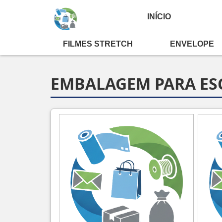
INÍCIO
FILMES STRETCH
ENVELOPE
Home ❱
informações ❱
Embalagem Para Esc
EMBALAGEM PARA E