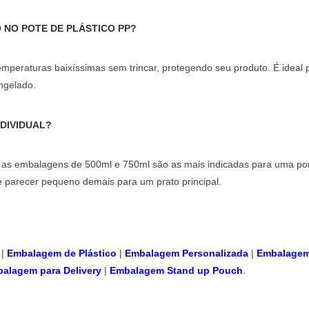
NO POTE DE PLÁSTICO PP?
temperaturas baixíssimas sem trincar, protegendo seu produto. É ideal 
ngelado.
DIVIDUAL?
, as embalagens de
500ml
e
750ml
são as mais indicadas para uma po
de parecer pequeno demais para um prato principal.
​ |
Embalagem de Plástico
​ |
Embalagem Personalizada​
|
Embalagem
alagem para Delivery
​ |
Embalagem Stand up Pouch
.