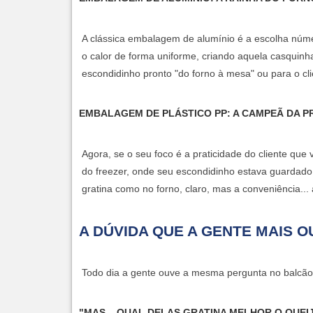
A clássica
embalagem de alumínio
é a escolha núme
o calor de forma uniforme, criando aquela casquin
escondidinho pronto "do forno à mesa" ou para o cli
EMBALAGEM DE PLÁSTICO PP: A CAMPEÃ DA P
Agora, se o seu foco é a praticidade do cliente que 
do freezer, onde seu escondidinho estava guardado,
gratina como no forno, claro, mas a conveniência..
A DÚVIDA QUE A GENTE MAIS O
Todo dia a gente ouve a mesma pergunta no balcão.
"MAS... QUAL DELAS GRATINA MELHOR O QUEI