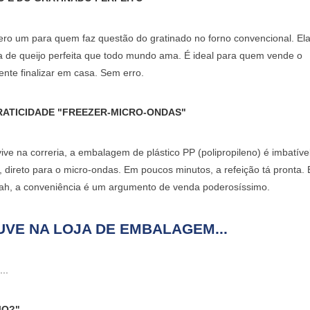
ro um para quem faz questão do gratinado no forno convencional. Ela 
ha de queijo perfeita que todo mundo ama. É ideal para quem vende o
ente finalizar em casa. Sem erro.
RATICIDADE "FREEZER-MICRO-ONDAS"
vive na correria, a
embalagem de plástico PP (polipropileno)
é imbatível
 direto para o micro-ondas. Em poucos minutos, a refeição tá pronta. 
. ah, a conveniência é um argumento de venda poderosíssimo.
UVE NA LOJA DE EMBALAGEM...
..
JO?"