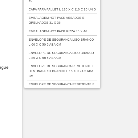
50
CAPA PARA PALLET L 120 X C 110 C 10 UNID
EMBALAGEM HOT PACK ASSADOS E
GRELHADOS 31 X 36
EMBALAGEM HOT PACK PIZZA 45 X 46
ENVELOPE DE SEGURANCA LISO BRANCO
L 60 X C 50 5 ABA CM
ENVELOPE DE SEGURANCA LISO BRANCO
L 80 X C 58 5 ABA CM
ENVELOPE DE SEGURANCA REMETENTE E
hegue
DESTINATARIO BRANCO L 15 X C 24 5 ABA
CM
ENVELOPE DE SEGURANCA REMETENTE E
DESTINATARIO BRANCO L 19 X C 25 5 ABA
CM
SACO BOLHA PACOTE COM 500 UNIDADES
SACO CONE ALFACE PP TRANSPARENTE
PCT 1 000 UNIDADES
SACO CONE MACARIA PP PCT 1 000
UNIDADES
SACO CONE SALSA CHEIRO PP VERDE L 17