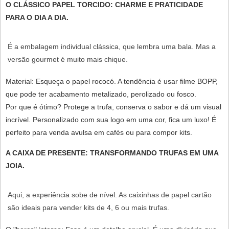
O CLÁSSICO PAPEL TORCIDO: CHARME E PRATICIDADE
PARA O DIA A DIA.
É a embalagem individual clássica, que lembra uma bala. Mas a
versão gourmet é muito mais chique.
Material:
Esqueça o papel rococó. A tendência é usar
filme BOPP
,
que pode ter acabamento
metalizado, perolizado ou fosco
.
Por que é ótimo?
Protege a trufa, conserva o sabor e dá um visual
incrível. Personalizado com sua logo em uma cor, fica um luxo! É
perfeito para venda avulsa em cafés ou para compor kits.
A CAIXA DE PRESENTE: TRANSFORMANDO TRUFAS EM UMA
JOIA.
Aqui, a experiência sobe de nível. As caixinhas de papel cartão
são ideais para vender kits de
4, 6 ou mais trufas
.