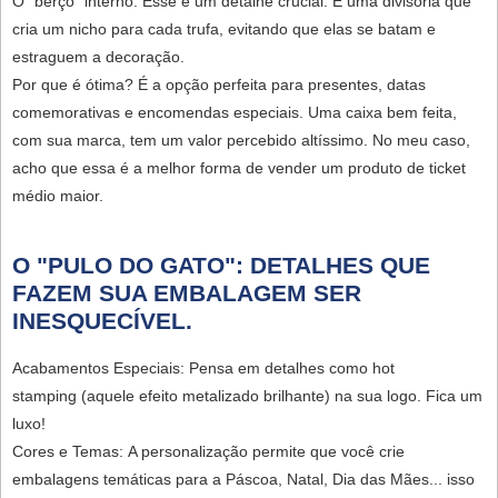
O "berço" interno:
Esse é um detalhe crucial. É uma divisória que
cria um nicho para cada trufa, evitando que elas se batam e
estraguem a decoração.
Por que é ótima?
É a opção perfeita para presentes, datas
comemorativas e encomendas especiais. Uma caixa bem feita,
com sua marca, tem um valor percebido altíssimo. No meu caso,
acho que essa é a melhor forma de vender um produto de ticket
médio maior.
O "PULO DO GATO": DETALHES QUE
FAZEM SUA EMBALAGEM SER
INESQUECÍVEL.
Acabamentos Especiais:
Pensa em detalhes como
hot
stamping
(aquele efeito metalizado brilhante) na sua logo. Fica um
luxo!
Cores e Temas:
A personalização permite que você crie
embalagens temáticas para a Páscoa, Natal, Dia das Mães... isso