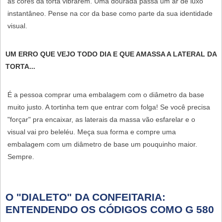
as cores da torta vibrarem. Uma dourada passa um ar de luxo
instantâneo. Pense na cor da base como parte da sua identidade
visual.
UM ERRO QUE VEJO TODO DIA E QUE AMASSA A LATERAL DA
TORTA...
É a pessoa comprar uma embalagem com o diâmetro da base
muito justo. A tortinha tem que entrar com folga! Se você precisa
"forçar" pra encaixar, as laterais da massa vão esfarelar e o
visual vai pro beleléu. Meça sua forma e compre uma
embalagem com um diâmetro de base um pouquinho maior.
Sempre.
O "DIALETO" DA CONFEITARIA:
ENTENDENDO OS CÓDIGOS COMO G 580