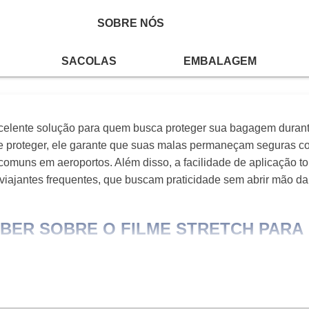
SOBRE NÓS
 EMBALAR MALA
SACOLAS
EMBALAGEM
xcelente solução para quem busca proteger sua bagagem duran
e proteger, ele garante que suas malas permaneçam seguras co
omuns em aeroportos. Além disso, a facilidade de aplicação to
viajantes frequentes, que buscam praticidade sem abrir mão da
ABER SOBRE O FILME STRETCH PARA
 FILME STRETCH
ente elástico, utilizado para embalar e proteger objetos. Em via