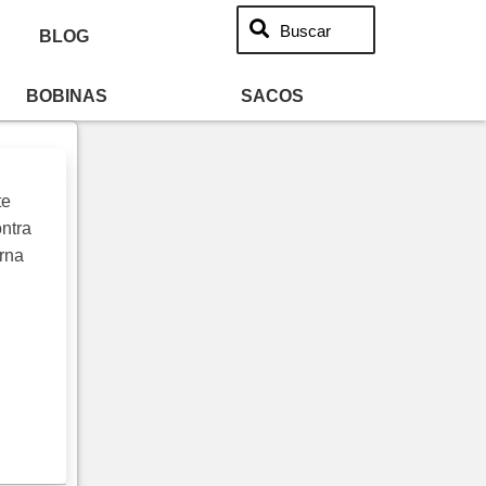
Buscar
BLOG
BOBINAS
SACOS
te
ntra
rna
gens,