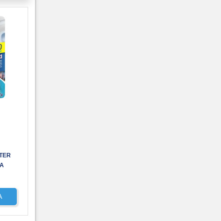
 Este
e
ma
e o
TER
A
e
A
emoção