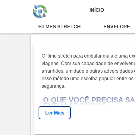
INÍCIO
FILME STRETCH PARA
FILMES STRETCH
ENVELOPE
O filme stretch para embalar mala é uma e
viagens. Com sua capacidade de envolver 
arranhões, umidade e outras adversidades c
esse método uma escolha popular entre os 
segurança.
O QUE VOCÊ PRECISA S
EMBALAR MALAS
Ler Mais
DEFINIÇÃO E PROPÓSITO DO
O filme stretch é um material plástico altam